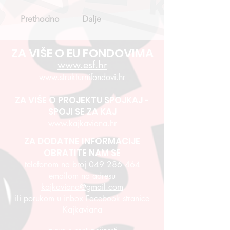
Prethodno
Dalje
ZA VIŠE O EU FONDOVIMA
www.esf.hr
www.strukturnifondovi.hr
ZA VIŠE O PROJEKTU SPOJKAJ -
SPOJI SE ZA KAJ
www.kajkaviana.hr
ZA DODATNE INFORMACIJE
OBRATITE NAM SE
telefonom na broj
049 286 464
emailom na adresu
kajkaviana@gmail.com
ili porukom u inbox Facebook stranice
Kajkaviana