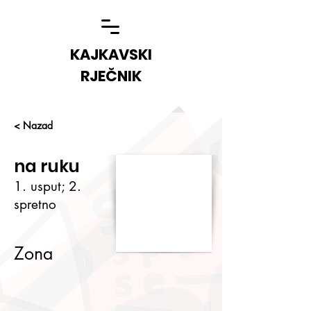
KAJKAVSKI
RJEČNIK
< Nazad
na ruku
1. usput; 2.
spretno
Zona