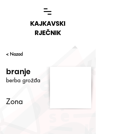
KAJKAVSKI
RJEČNIK
< Nazad
branje
berba grožđa
Zona