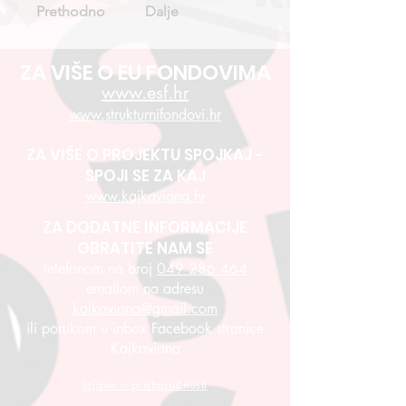
Prethodno
Dalje
ZA VIŠE O EU FONDOVIMA
www.esf.hr
www.strukturnifondovi.hr
ZA VIŠE O PROJEKTU SPOJKAJ -
SPOJI SE ZA KAJ
www.kajkaviana.hr
ZA DODATNE INFORMACIJE
OBRATITE NAM SE
telefonom na broj
049 286 464
emailom na adresu
kajkaviana@gmail.com
ili porukom u inbox Facebook stranice
Kajkaviana
Izjava o pristupačnosti