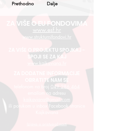
Prethodno
Dalje
ZA VIŠE O EU FONDOVIMA
www.esf.hr
www.strukturnifondovi.hr
ZA VIŠE O PROJEKTU SPOJKAJ -
SPOJI SE ZA KAJ
www.kajkaviana.hr
ZA DODATNE INFORMACIJE
OBRATITE NAM SE
telefonom na broj
049 286 464
emailom na adresu
kajkaviana@gmail.com
ili porukom u inbox Facebook stranice
Kajkaviana
Izjava o pristupačnosti