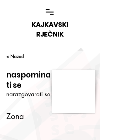
KAJKAVSKI
RJEČNIK
< Nazad
naspomina
ti se
narazgovarati se
Zona