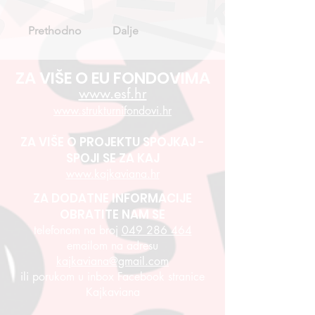
Prethodno
Dalje
ZA VIŠE O EU FONDOVIMA
www.esf.hr
www.strukturnifondovi.hr
ZA VIŠE O PROJEKTU SPOJKAJ -
SPOJI SE ZA KAJ
www.kajkaviana.hr
ZA DODATNE INFORMACIJE
OBRATITE NAM SE
telefonom na broj
049 286 464
emailom na adresu
kajkaviana@gmail.com
ili porukom u inbox Facebook stranice
Kajkaviana