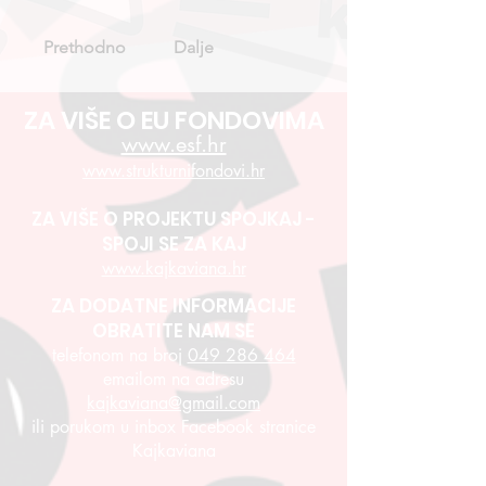
Prethodno
Dalje
ZA VIŠE O EU FONDOVIMA
www.esf.hr
www.strukturnifondovi.hr
ZA VIŠE O PROJEKTU SPOJKAJ -
SPOJI SE ZA KAJ
www.kajkaviana.hr
ZA DODATNE INFORMACIJE
OBRATITE NAM SE
telefonom na broj
049 286 464
emailom na adresu
kajkaviana@gmail.com
ili porukom u inbox Facebook stranice
Kajkaviana