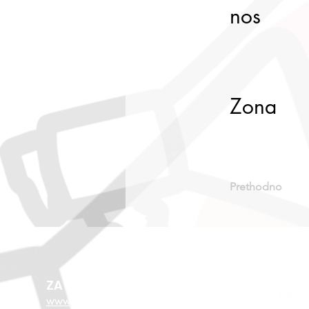
nos
Zona
Prethodno
ZA VIŠE O EU FONDOVIMA
www.esf.hr