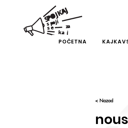
POČETNA
KAJKAVS
< Nazad
nou