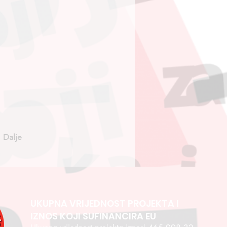
Dalje
UKUPNA VRIJEDNOST PROJEKTA I
IZNOS KOJI SUFINANCIRA EU