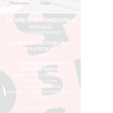
Prethodno
Dalje
ZA VIŠE O EU FONDOVIMA
www.esf.hr
www.strukturnifondovi.hr
ZA VIŠE O PROJEKTU SPOJKAJ -
SPOJI SE ZA KAJ
www.kajkaviana.hr
ZA DODATNE INFORMACIJE
OBRATITE NAM SE
telefonom na broj
049 286 464
emailom na adresu
kajkaviana@gmail.com
ili porukom u inbox Facebook stranice
Kajkaviana
Izjava o pristupačnosti