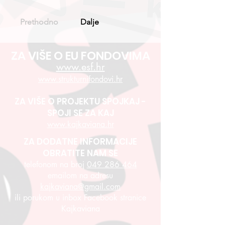
Prethodno
Dalje
ZA VIŠE O EU FONDOVIMA
www.esf.hr
www.strukturnifondovi.hr
ZA VIŠE O PROJEKTU SPOJKAJ -
SPOJI SE ZA KAJ
www.kajkaviana.hr
ZA DODATNE INFORMACIJE
OBRATITE NAM SE
telefonom na broj
049 286 464
emailom na adresu
kajkaviana@gmail.com
ili porukom u inbox Facebook stranice
Kajkaviana