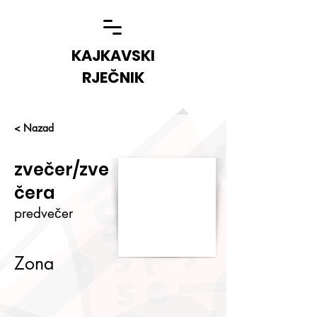
KAJKAVSKI
RJEČNIK
< Nazad
zvečer/zve
čera
predvečer
Zona