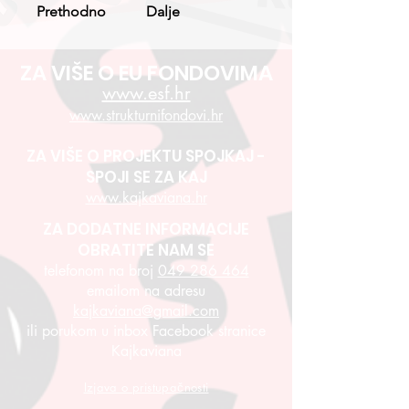
Prethodno
Dalje
ZA VIŠE O EU FONDOVIMA
www.esf.hr
www.strukturnifondovi.hr
ZA VIŠE O PROJEKTU SPOJKAJ -
SPOJI SE ZA KAJ
www.kajkaviana.hr
ZA DODATNE INFORMACIJE
OBRATITE NAM SE
telefonom na broj
049 286 464
emailom na adresu
kajkaviana@gmail.com
ili porukom u inbox Facebook stranice
Kajkaviana
Izjava o pristupačnosti