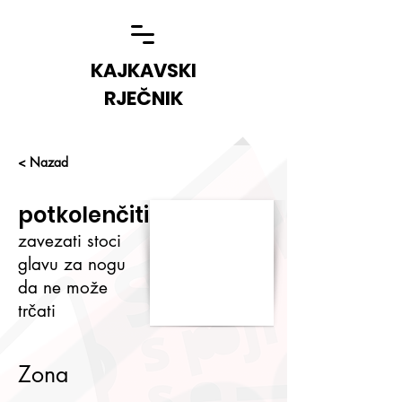
KAJKAVSKI
RJEČNIK
< Nazad
potkolenčiti
zavezati stoci
glavu za nogu
da ne može
trčati
Zona