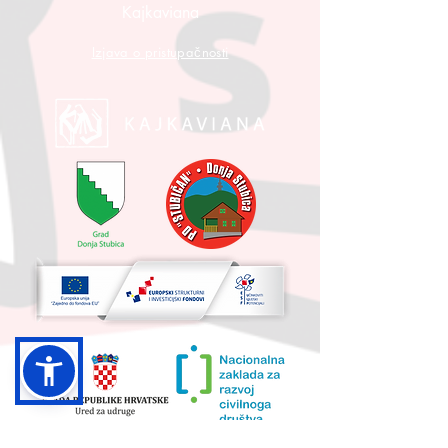
Kajkaviana
Izjava o pristupačnosti