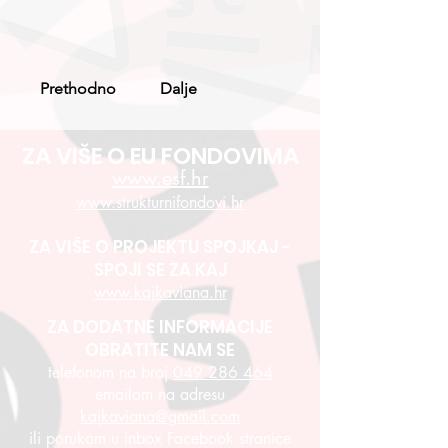
Prethodno
Dalje
ZA VIŠE O EU FONDOVIMA
www.esf.hr
www.strukturnifondovi.hr
ZA VIŠE O PROJEKTU SPOJKAJ -
SPOJI SE ZA KAJ
www.kajkaviana.hr
ZA DODATNE INFORMACIJE
OBRATITE NAM SE
telefonom na broj
049 286 464
emailom na adresu
kajkaviana@gmail.com
ili porukom u inbox Facebook stranice