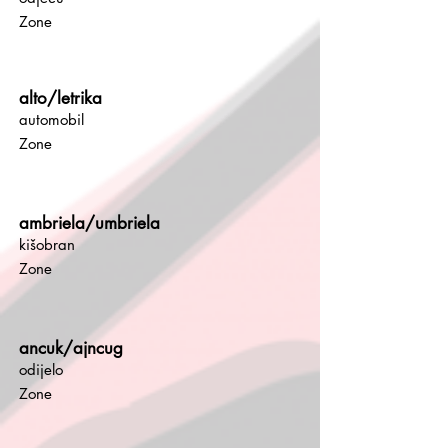
Zone
alto/letrika
automobil
Zone
ambriela/umbriela
kišobran
Zone
ancuk/ajncug
odijelo
Zone