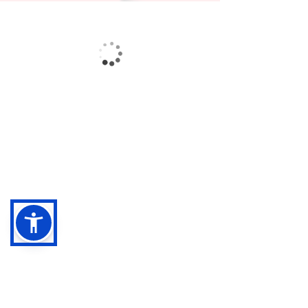
ZA VIŠE O EU FONDOVIMA
www.esf.hr
www.strukturnifondovi.hr
ZA VIŠE O PROJEKTU SPOJKAJ -
SPOJI SE ZA KAJ
www.kajkaviana.hr
ZA DODATNE INFORMACIJE
OBRATITE NAM SE
telefonom na broj
049 286 464
emailom na adresu
kajkaviana@gmail.com