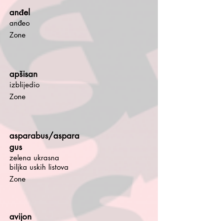
anđel
anđeo
Zone
apšisan
izblijedio
Zone
asparabus/aspara
gus
zelena ukrasna
biljka uskih listova
Zone
avijon