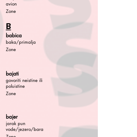
avion
Zone
B
babica
baka/primalja
Zone
bajati
govoriti neistine ili
poluistine
Zone
bajer
jarak pun
vode/jezero/bara
Zone