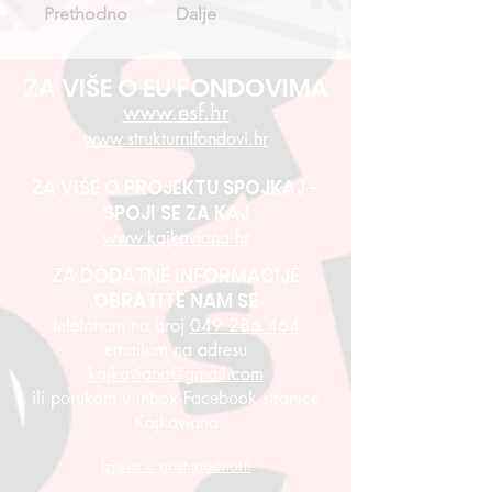
Prethodno
Dalje
ZA VIŠE O EU FONDOVIMA
www.esf.hr
www.strukturnifondovi.hr
ZA VIŠE O PROJEKTU SPOJKAJ -
SPOJI SE ZA KAJ
www.kajkaviana.hr
ZA DODATNE INFORMACIJE
OBRATITE NAM SE
telefonom na broj
049 286 464
emailom na adresu
kajkaviana@gmail.com
ili porukom u inbox Facebook stranice
Kajkaviana
Izjava o pristupačnosti