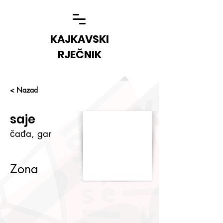
KAJKAVSKI
RJEČNIK
< Nazad
saje
čađa, gar
Zona