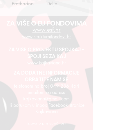
Prethodno
Dalje
ZA VIŠE O EU FONDOVIMA
www.esf.hr
www.strukturnifondovi.hr
ZA VIŠE O PROJEKTU SPOJKAJ -
SPOJI SE ZA KAJ
www.kajkaviana.hr
ZA DODATNE INFORMACIJE
OBRATITE NAM SE
telefonom na broj
049 286 464
emailom na adresu
kajkaviana@gmail.com
ili porukom u inbox Facebook stranice
Kajkaviana
Izjava o pristupačnosti