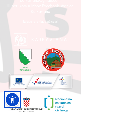
kajkaviana@gmail.com
ili porukom u inbox Facebook stranice
Kajkaviana
Izjava o pristupačnosti