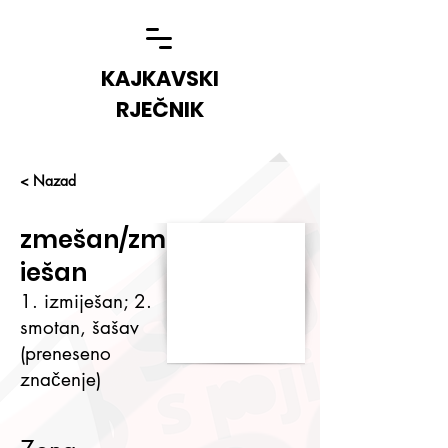
KAJKAVSKI
RJEČNIK
< Nazad
zmešan/zm
iešan
1. izmiješan; 2.
smotan, šašav
(preneseno
značenje)