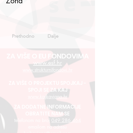
Zona
Prethodno
Dalje
ZA VIŠE O EU FONDOVIMA
www.esf.hr
www.strukturnifondovi.hr
ZA VIŠE O PROJEKTU SPOJKAJ -
SPOJI SE ZA KAJ
www.kajkaviana.hr
ZA DODATNE INFORMACIJE
OBRATITE NAM SE
telefonom na broj
049 286 464
emailom na adresu