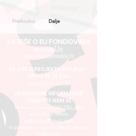
Prethodno
Dalje
ZA VIŠE O EU FONDOVIMA
www.esf.hr
www.strukturnifondovi.hr
ZA VIŠE O PROJEKTU SPOJKAJ -
SPOJI SE ZA KAJ
www.kajkaviana.hr
ZA DODATNE INFORMACIJE
OBRATITE NAM SE
telefonom na broj
049 286 464
emailom na adresu
kajkaviana@gmail.com
ili porukom u inbox Facebook stranice
Kajkaviana