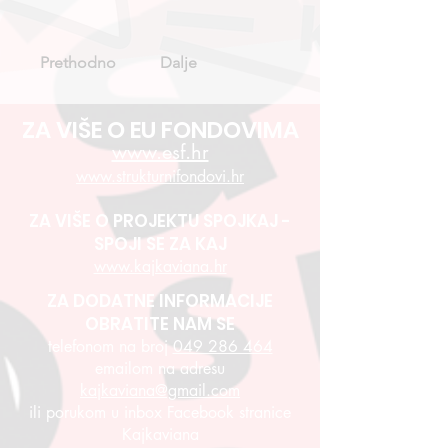
Prethodno
Dalje
ZA VIŠE O EU FONDOVIMA
www.esf.hr
www.strukturnifondovi.hr
ZA VIŠE O PROJEKTU SPOJKAJ -
SPOJI SE ZA KAJ
www.kajkaviana.hr
ZA DODATNE INFORMACIJE
OBRATITE NAM SE
telefonom na broj
049 286 464
emailom na adresu
kajkaviana@gmail.com
ili porukom u inbox Facebook stranice
Kajkaviana