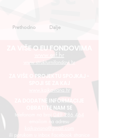
Prethodno
Dalje
ZA VIŠE O EU FONDOVIMA
www.esf.hr
www.strukturnifondovi.hr
ZA VIŠE O PROJEKTU SPOJKAJ -
SPOJI SE ZA KAJ
www.kajkaviana.hr
ZA DODATNE INFORMACIJE
OBRATITE NAM SE
telefonom na broj
049 286 464
emailom na adresu
kajkaviana@gmail.com
ili porukom u inbox Facebook stranice