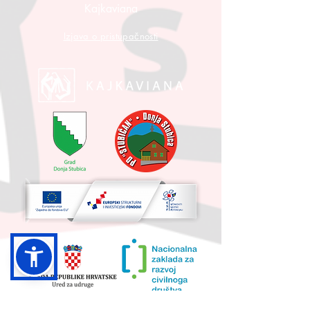
Kajkaviana
Izjava o pristupačnosti