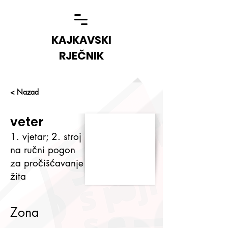
KAJKAVSKI
RJEČNIK
< Nazad
veter
1. vjetar; 2. stroj
na ručni pogon
za pročišćavanje
žita
Zona