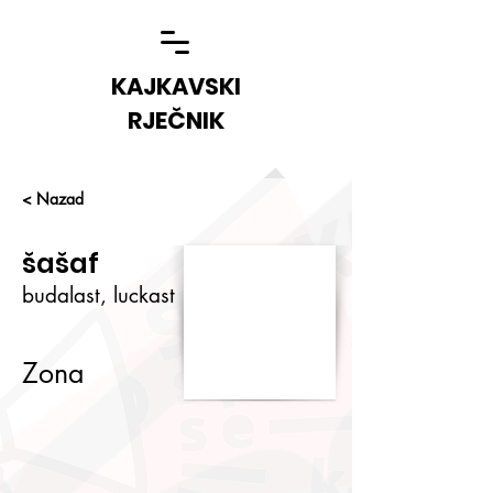
KAJKAVSKI
RJEČNIK
< Nazad
šašaf
budalast, luckast
Zona