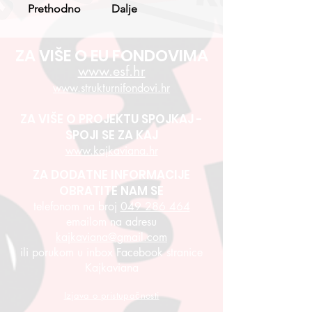
Prethodno
Dalje
ZA VIŠE O EU FONDOVIMA
www.esf.hr
www.strukturnifondovi.hr
ZA VIŠE O PROJEKTU SPOJKAJ -
SPOJI SE ZA KAJ
www.kajkaviana.hr
ZA DODATNE INFORMACIJE
OBRATITE NAM SE
telefonom na broj
049 286 464
emailom na adresu
kajkaviana@gmail.com
ili porukom u inbox Facebook stranice
Kajkaviana
Izjava o pristupačnosti