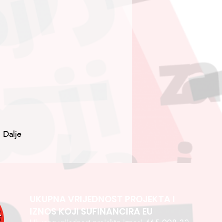
Dalje
UKUPNA VRIJEDNOST PROJEKTA I
IZNOS KOJI SUFINANCIRA EU