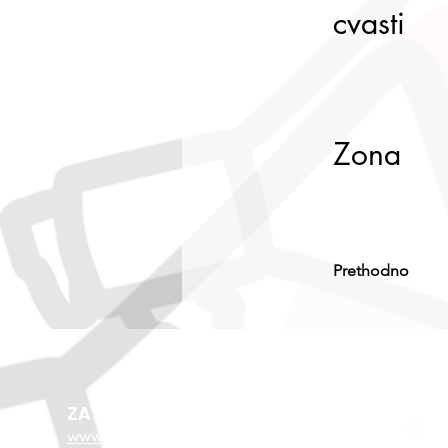
cvasti
Zona
Prethodno
ZA VIŠE O EU FONDOVIMA
www.esf.hr