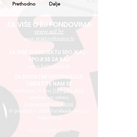
Prethodno
Dalje
ZA VIŠE O EU FONDOVIMA
www.esf.hr
www.strukturnifondovi.hr
ZA VIŠE O PROJEKTU SPOJKAJ -
SPOJI SE ZA KAJ
www.kajkaviana.hr
ZA DODATNE INFORMACIJE
OBRATITE NAM SE
telefonom na broj
049 286 464
emailom na adresu
kajkaviana@gmail.com
ili porukom u inbox Facebook stranice
Kajkaviana
Izjava o pristupačnosti