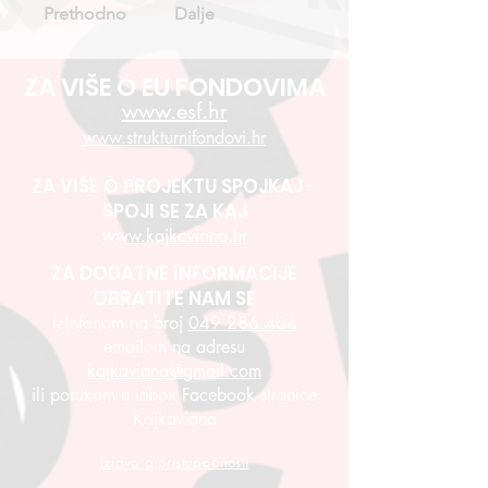
Prethodno
Dalje
ZA VIŠE O EU FONDOVIMA
www.esf.hr
www.strukturnifondovi.hr
ZA VIŠE O PROJEKTU SPOJKAJ -
SPOJI SE ZA KAJ
www.kajkaviana.hr
ZA DODATNE INFORMACIJE
OBRATITE NAM SE
telefonom na broj
049 286 464
emailom na adresu
kajkaviana@gmail.com
ili porukom u inbox Facebook stranice
Kajkaviana
Izjava o pristupačnosti