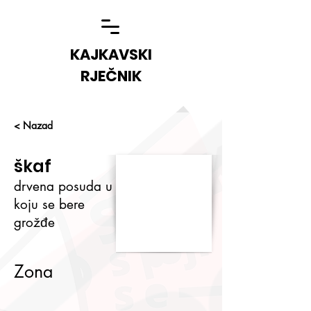
KAJKAVSKI
RJEČNIK
< Nazad
škaf
drvena posuda u
koju se bere
grožđe
Zona