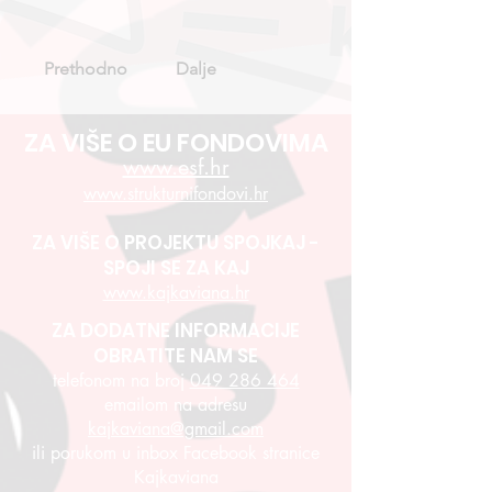
Prethodno
Dalje
ZA VIŠE O EU FONDOVIMA
www.esf.hr
www.strukturnifondovi.hr
ZA VIŠE O PROJEKTU SPOJKAJ -
SPOJI SE ZA KAJ
www.kajkaviana.hr
ZA DODATNE INFORMACIJE
OBRATITE NAM SE
telefonom na broj
049 286 464
emailom na adresu
kajkaviana@gmail.com
ili porukom u inbox Facebook stranice
Kajkaviana