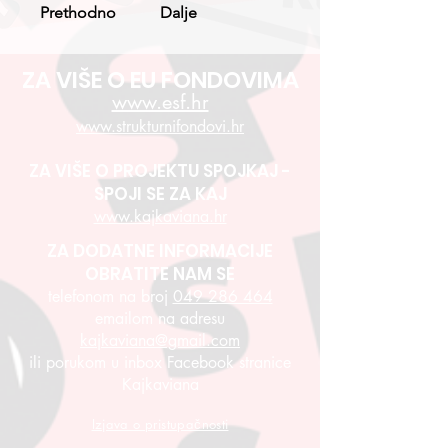
Prethodno
Dalje
ZA VIŠE O EU FONDOVIMA
www.esf.hr
www.strukturnifondovi.hr
ZA VIŠE O PROJEKTU SPOJKAJ -
SPOJI SE ZA KAJ
www.kajkaviana.hr
ZA DODATNE INFORMACIJE
OBRATITE NAM SE
telefonom na broj
049 286 464
emailom na adresu
kajkaviana@gmail.com
ili porukom u inbox Facebook stranice
Kajkaviana
Izjava o pristupačnosti