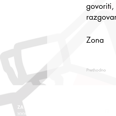
govoriti,
razgovar
Zona
Prethodno
ZA VIŠE O EU FONDOVIMA
www.esf.hr