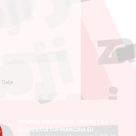
Dalje
UKUPNA VRIJEDNOST PROJEKTA I
IZNOS KOJI SUFINANCIRA EU