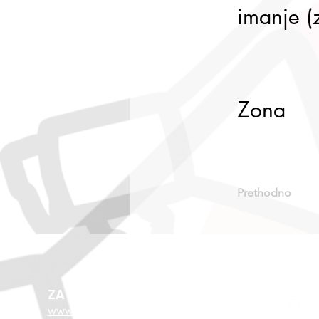
imanje (
Zona
Prethodno
ZA VIŠE O EU FONDOVIMA
www.esf.hr