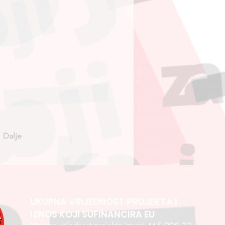
Dalje
UKUPNA VRIJEDNOST PROJEKTA I
IZNOS KOJI SUFINANCIRA EU