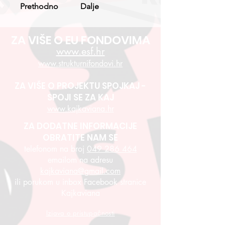
Prethodno
Dalje
ZA VIŠE O EU FONDOVIMA
www.esf.hr
www.strukturnifondovi.hr
ZA VIŠE O PROJEKTU SPOJKAJ -
SPOJI SE ZA KAJ
www.kajkaviana.hr
ZA DODATNE INFORMACIJE
OBRATITE NAM SE
telefonom na broj
049 286 464
emailom na adresu
kajkaviana@gmail.com
ili porukom u inbox Facebook stranice
Kajkaviana
Izjava o pristupačnosti