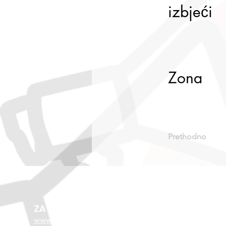
izbjeći
Zona
Prethodno
ZA VIŠE O EU FONDOVIMA
www.esf.hr