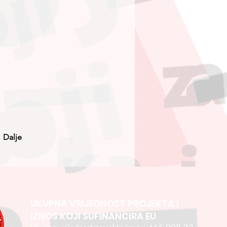
Dalje
UKUPNA VRIJEDNOST PROJEKTA I
IZNOS KOJI SUFINANCIRA EU