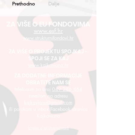
Prethodno
Dalje
ZA VIŠE O EU FONDOVIMA
www.esf.hr
www.strukturnifondovi.hr
ZA VIŠE O PROJEKTU SPOJKAJ -
SPOJI SE ZA KAJ
www.kajkaviana.hr
ZA DODATNE INFORMACIJE
OBRATITE NAM SE
telefonom na broj
049 286 464
emailom na adresu
kajkaviana@gmail.com
ili porukom u inbox Facebook stranice
Kajkaviana
Izjava o pristupačnosti