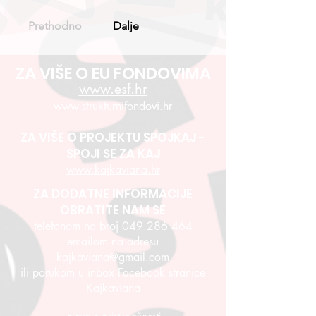
Prethodno
Dalje
ZA VIŠE O EU FONDOVIMA
www.esf.hr
www.strukturnifondovi.hr
ZA VIŠE O PROJEKTU SPOJKAJ -
SPOJI SE ZA KAJ
www.kajkaviana.hr
ZA DODATNE INFORMACIJE
OBRATITE NAM SE
telefonom na broj
049 286 464
emailom na adresu
kajkaviana@gmail.com
ili porukom u inbox Facebook stranice
Kajkaviana