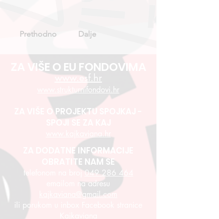
Prethodno
Dalje
ZA VIŠE O EU FONDOVIMA
www.esf.hr
www.strukturnifondovi.hr
ZA VIŠE O PROJEKTU SPOJKAJ -
SPOJI SE ZA KAJ
www.kajkaviana.hr
ZA DODATNE INFORMACIJE
OBRATITE NAM SE
telefonom na broj
049 286 464
emailom na adresu
kajkaviana@gmail.com
ili porukom u inbox Facebook stranice
Kajkaviana