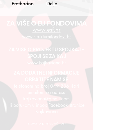
Prethodno
Dalje
ZA VIŠE O EU FONDOVIMA
www.esf.hr
www.strukturnifondovi.hr
ZA VIŠE O PROJEKTU SPOJKAJ -
SPOJI SE ZA KAJ
www.kajkaviana.hr
ZA DODATNE INFORMACIJE
OBRATITE NAM SE
telefonom na broj
049 286 464
emailom na adresu
kajkaviana@gmail.com
ili porukom u inbox Facebook stranice
Kajkaviana
Izjava o pristupačnosti