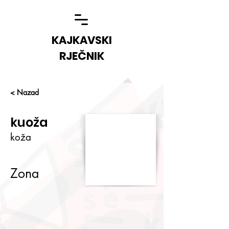
KAJKAVSKI
RJEČNIK
< Nazad
kuoža
koža
Zona