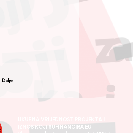
Dalje
UKUPNA VRIJEDNOST PROJEKTA I
IZNOS KOJI SUFINANCIRA EU