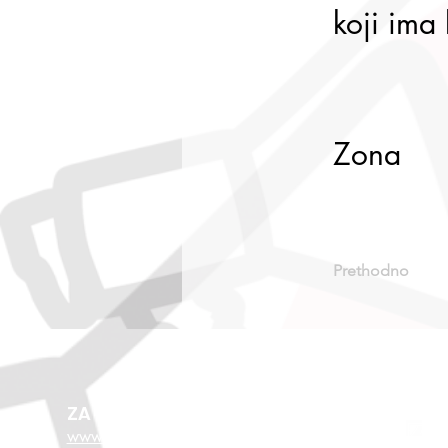
koji ima 
Zona
Prethodno
ZA VIŠE O EU FONDOVIMA
www.esf.hr