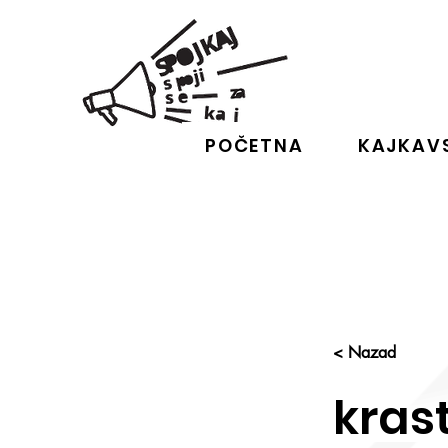
POČETNA
KAJKAVS
< Nazad
kras