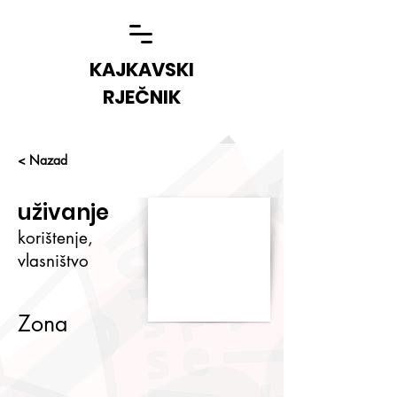
KAJKAVSKI
RJEČNIK
< Nazad
uživanje
korištenje,
vlasništvo
Zona