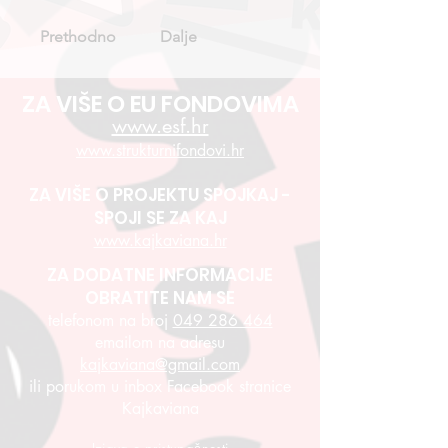
Prethodno
Dalje
ZA VIŠE O EU FONDOVIMA
www.esf.hr
www.strukturnifondovi.hr
ZA VIŠE O PROJEKTU SPOJKAJ -
SPOJI SE ZA KAJ
www.kajkaviana.hr
ZA DODATNE INFORMACIJE
OBRATITE NAM SE
telefonom na broj
049 286 464
emailom na adresu
kajkaviana@gmail.com
ili porukom u inbox Facebook stranice
Kajkaviana