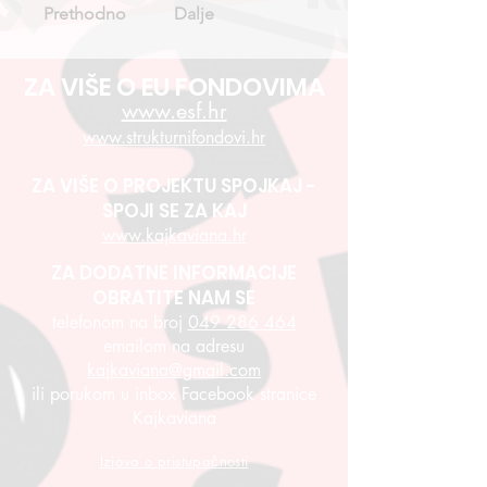
Prethodno
Dalje
ZA VIŠE O EU FONDOVIMA
www.esf.hr
www.strukturnifondovi.hr
ZA VIŠE O PROJEKTU SPOJKAJ -
SPOJI SE ZA KAJ
www.kajkaviana.hr
ZA DODATNE INFORMACIJE
OBRATITE NAM SE
telefonom na broj
049 286 464
emailom na adresu
kajkaviana@gmail.com
ili porukom u inbox Facebook stranice
Kajkaviana
Izjava o pristupačnosti