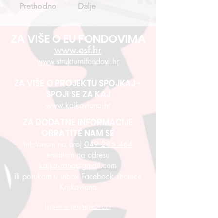
Prethodno
Dalje
ZA VIŠE O EU FONDOVIMA
www.esf.hr
www.strukturnifondovi.hr
ZA VIŠE O PROJEKTU SPOJKAJ -
SPOJI SE ZA KAJ
www.kajkaviana.hr
ZA DODATNE INFORMACIJE
OBRATITE NAM SE
telefonom na broj
049 286 464
emailom na adresu
kajkaviana@gmail.com
ili porukom u inbox Facebook stranice
Kajkaviana
Izjava o pristupačnosti