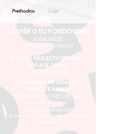
Prethodno
Dalje
ZA VIŠE O EU FONDOVIMA
www.esf.hr
www.strukturnifondovi.hr
ZA VIŠE O PROJEKTU SPOJKAJ -
SPOJI SE ZA KAJ
www.kajkaviana.hr
ZA DODATNE INFORMACIJE
OBRATITE NAM SE
telefonom na broj
049 286 464
emailom na adresu
kajkaviana@gmail.com
ili porukom u inbox Facebook stranice
Kajkaviana