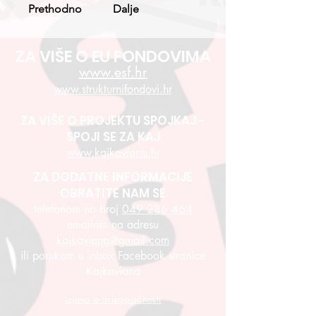
Prethodno
Dalje
ZA VIŠE O EU FONDOVIMA
www.esf.hr
www.strukturnifondovi.hr
ZA VIŠE O PROJEKTU SPOJKAJ -
SPOJI SE ZA KAJ
www.kajkaviana.hr
ZA DODATNE INFORMACIJE
OBRATITE NAM SE
telefonom na broj
049 286 464
emailom na adresu
kajkaviana@gmail.com
ili porukom u inbox Facebook stranice
Kajkaviana
Izjava o pristupačnosti