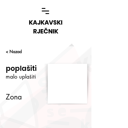
KAJKAVSKI
RJEČNIK
< Nazad
poplašiti
malo uplašiti
Zona