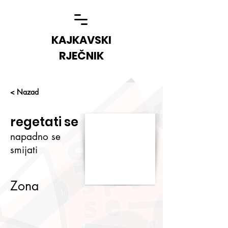
KAJKAVSKI
RJEČNIK
< Nazad
regetati se
napadno se
smijati
Zona