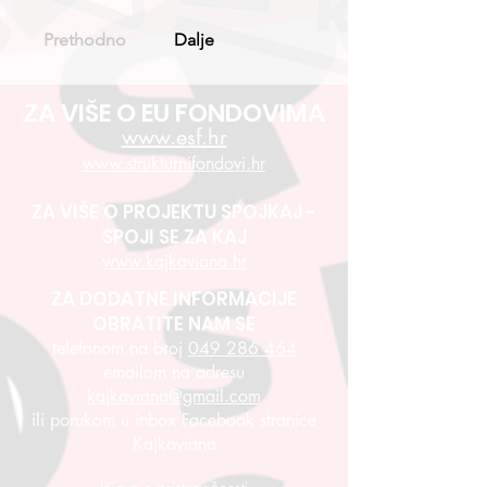
Prethodno
Dalje
ZA VIŠE O EU FONDOVIMA
www.esf.hr
www.strukturnifondovi.hr
ZA VIŠE O PROJEKTU SPOJKAJ -
SPOJI SE ZA KAJ
www.kajkaviana.hr
ZA DODATNE INFORMACIJE
OBRATITE NAM SE
telefonom na broj
049 286 464
emailom na adresu
kajkaviana@gmail.com
ili porukom u inbox Facebook stranice
Kajkaviana