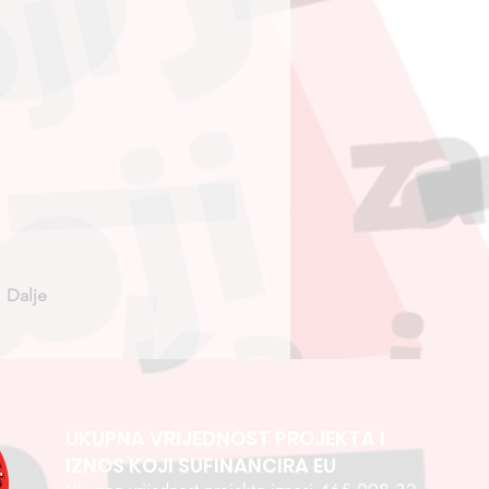
Dalje
UKUPNA VRIJEDNOST PROJEKTA I
IZNOS KOJI SUFINANCIRA EU