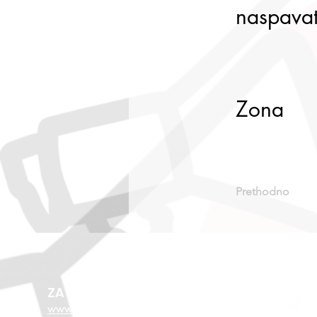
naspavat
Zona
Prethodno
ZA VIŠE O EU FONDOVIMA
www.esf.hr