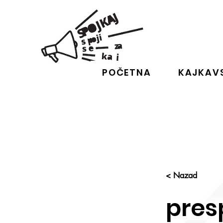
POČETNA
KAJKAVS
< Nazad
pres