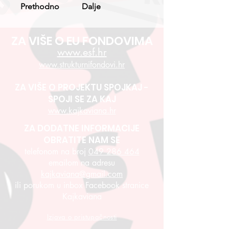
Prethodno
Dalje
ZA VIŠE O EU FONDOVIMA
www.esf.hr
www.strukturnifondovi.hr
ZA VIŠE O PROJEKTU SPOJKAJ -
SPOJI SE ZA KAJ
www.kajkaviana.hr
ZA DODATNE INFORMACIJE
OBRATITE NAM SE
telefonom na broj
049 286 464
emailom na adresu
kajkaviana@gmail.com
ili porukom u inbox Facebook stranice
Kajkaviana
Izjava o pristupačnosti