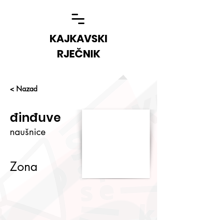
KAJKAVSKI
RJEČNIK
< Nazad
đinđuve
naušnice
Zona