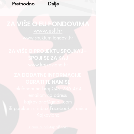
Prethodno
Dalje
ZA VIŠE O EU FONDOVIMA
www.esf.hr
www.strukturnifondovi.hr
ZA VIŠE O PROJEKTU SPOJKAJ -
SPOJI SE ZA KAJ
www.kajkaviana.hr
ZA DODATNE INFORMACIJE
OBRATITE NAM SE
telefonom na broj
049 286 464
emailom na adresu
kajkaviana@gmail.com
ili porukom u inbox Facebook stranice
Kajkaviana
Izjava o pristupačnosti