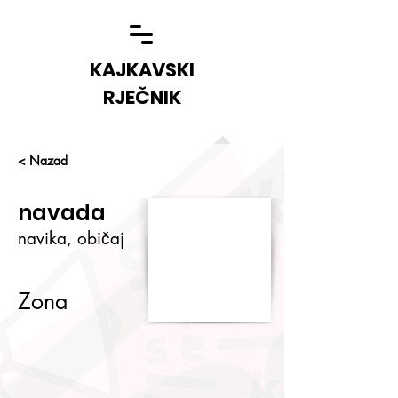
KAJKAVSKI
RJEČNIK
< Nazad
navada
navika, običaj
Zona