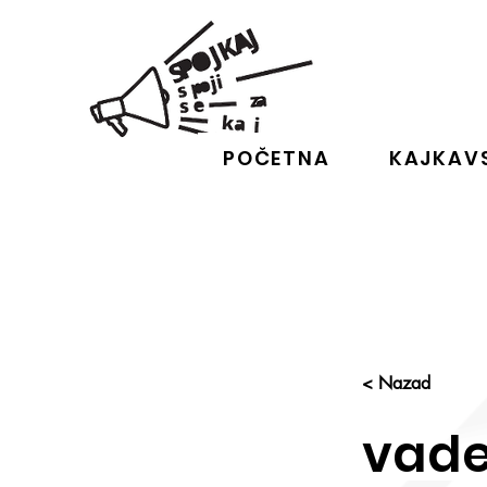
POČETNA
KAJKAVS
< Nazad
vad