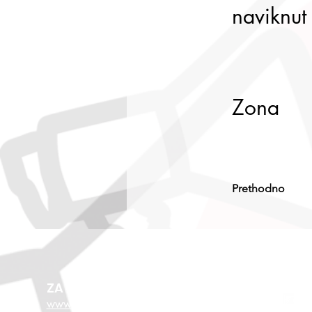
naviknut
Zona
Prethodno
ZA VIŠE O EU FONDOVIMA
www.esf.hr