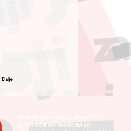
Dalje
UKUPNA VRIJEDNOST PROJEKTA I
IZNOS KOJI SUFINANCIRA EU