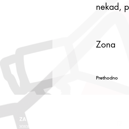
nekad, 
Zona
Prethodno
ZA VIŠE O EU FONDOVIMA
www.esf.hr