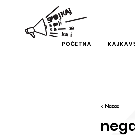
POČETNA
KAJKAVS
< Nazad
neg