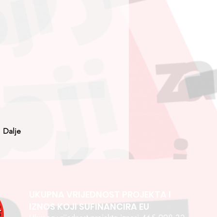
Dalje
UKUPNA VRIJEDNOST PROJEKTA I
IZNOS KOJI SUFINANCIRA EU