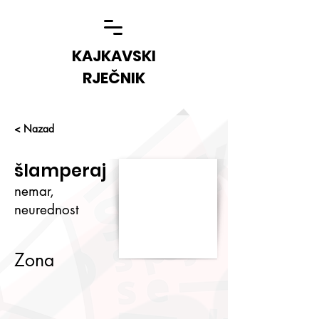
KAJKAVSKI
RJEČNIK
< Nazad
šlamperaj
nemar,
neurednost
Zona