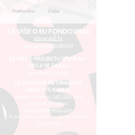
Prethodno
Dalje
ZA VIŠE O EU FONDOVIMA
www.esf.hr
www.strukturnifondovi.hr
ZA VIŠE O PROJEKTU SPOJKAJ -
SPOJI SE ZA KAJ
www.kajkaviana.hr
ZA DODATNE INFORMACIJE
OBRATITE NAM SE
telefonom na broj
049 286 464
emailom na adresu
kajkaviana@gmail.com
ili porukom u inbox Facebook stranice
Kajkaviana