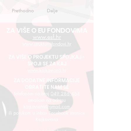
Prethodno
Dalje
ZA VIŠE O EU FONDOVIMA
www.esf.hr
www.strukturnifondovi.hr
ZA VIŠE O PROJEKTU SPOJKAJ -
SPOJI SE ZA KAJ
www.kajkaviana.hr
ZA DODATNE INFORMACIJE
OBRATITE NAM SE
telefonom na broj
049 286 464
emailom na adresu
kajkaviana@gmail.com
ili porukom u inbox Facebook stranice
Kajkaviana