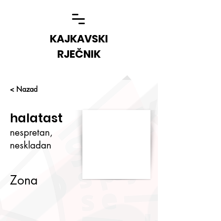
KAJKAVSKI
RJEČNIK
< Nazad
halatast
nespretan,
neskladan
Zona