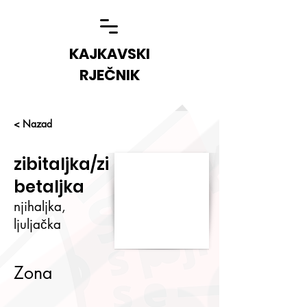
KAJKAVSKI
RJEČNIK
< Nazad
zibitaljka/zi
betaljka
njihaljka,
ljuljačka
Zona