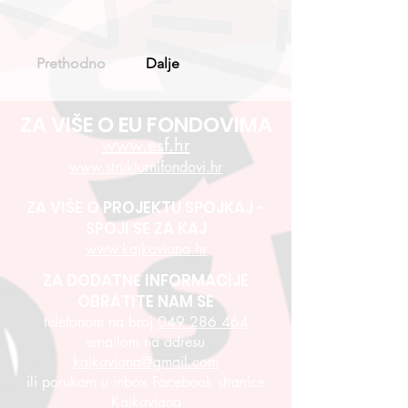
Prethodno
Dalje
ZA VIŠE O EU FONDOVIMA
www.esf.hr
www.strukturnifondovi.hr
ZA VIŠE O PROJEKTU SPOJKAJ -
SPOJI SE ZA KAJ
www.kajkaviana.hr
ZA DODATNE INFORMACIJE
OBRATITE NAM SE
telefonom na broj
049 286 464
emailom na adresu
kajkaviana@gmail.com
ili porukom u inbox Facebook stranice
Kajkaviana