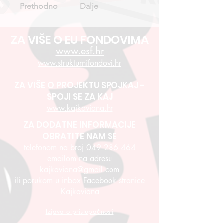
Prethodno
Dalje
ZA VIŠE O EU FONDOVIMA
www.esf.hr
www.strukturnifondovi.hr
ZA VIŠE O PROJEKTU SPOJKAJ -
SPOJI SE ZA KAJ
www.kajkaviana.hr
ZA DODATNE INFORMACIJE
OBRATITE NAM SE
telefonom na broj
049 286 464
emailom na adresu
kajkaviana@gmail.com
ili porukom u inbox Facebook stranice
Kajkaviana
Izjava o pristupačnosti