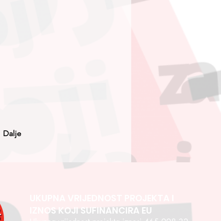
Dalje
UKUPNA VRIJEDNOST PROJEKTA I
IZNOS KOJI SUFINANCIRA EU