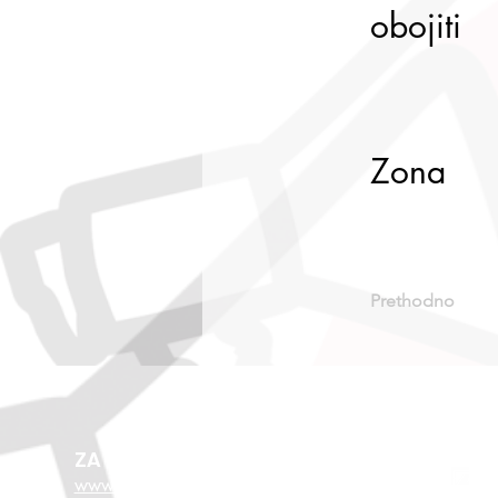
obojiti
Zona
Prethodno
ZA VIŠE O EU FONDOVIMA
www.esf.hr