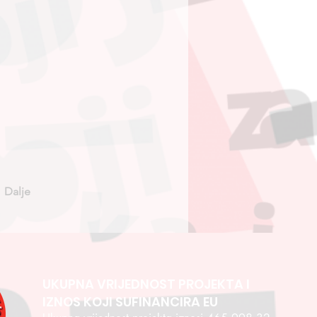
Dalje
UKUPNA VRIJEDNOST PROJEKTA I
IZNOS KOJI SUFINANCIRA EU