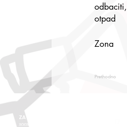
odbaciti,
otpad
Zona
Prethodno
ZA VIŠE O EU FONDOVIMA
www.esf.hr