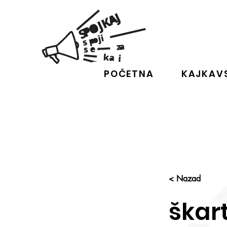
POČETNA
KAJKAVS
< Nazad
škart