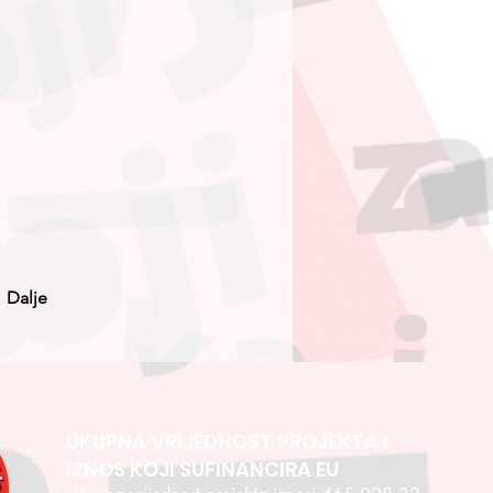
Dalje
UKUPNA VRIJEDNOST PROJEKTA I
IZNOS KOJI SUFINANCIRA EU