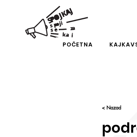
POČETNA
KAJKAVS
< Nazad
pod