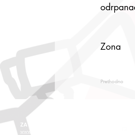
odrpana
Zona
Prethodno
ZA VIŠE O EU FONDOVIMA
www.esf.hr